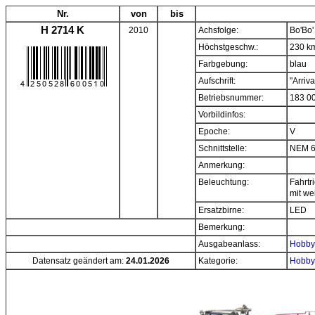
Nr.
von
bis
H 2714 K
2010
Achsfolge:
Bo'Bo'
Höchstgeschw.:
230 k
Farbgebung:
blau
Aufschrift:
"Arriva
Betriebsnummer:
183 0
Vorbildinfos:
Epoche:
V
Schnittstelle:
NEM 
Anmerkung:
Beleuchtung:
Fahrtr
mit w
Ersatzbirne:
LED
Bemerkung:
Ausgabeanlass:
Hobbyt
Datensatz geändert am:
24.01.2026
Kategorie:
Hobbyt