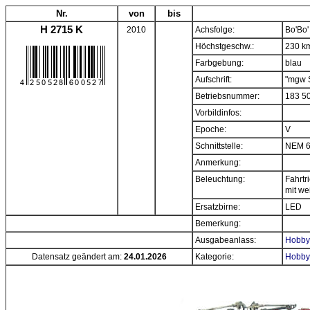
Nr.
von
bis
H 2715 K
2010
Achsfolge:
Bo'Bo'
Höchstgeschw.:
230 k
Farbgebung:
blau
Aufschrift:
"mgw S
Betriebsnummer:
183 5
Vorbildinfos:
Epoche:
V
Schnittstelle:
NEM 
Anmerkung:
Beleuchtung:
Fahrtr
mit w
Ersatzbirne:
LED
Bemerkung:
Ausgabeanlass:
Hobbyt
Datensatz geändert am:
24.01.2026
Kategorie:
Hobbyt