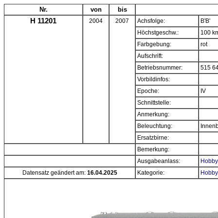
Nr.
von
bis
H 11201
2004
2007
Achsfolge:
B'B'
Höchstgeschw.:
100 k
Farbgebung:
rot
Aufschrift:
Betriebsnummer:
515 6
Vorbildinfos:
Epoche:
IV
Schnittstelle:
Anmerkung:
Beleuchtung:
Innenb
Ersatzbirne:
Bemerkung:
Ausgabeanlass:
Hobbyt
Datensatz geändert am:
16.04.2025
Kategorie:
Hobbyt