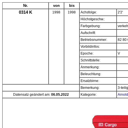
Nr.
von
bis
0314 K
1998
1998
Achsfolge:
2'2'
Höchstgeschw.:
Farbgebung:
verkeh
Aufschrift:
Betriebsnummer:
82 80 
Vorbildinfos:
Epoche:
V
Schnittstelle:
Anmerkung:
Beleuchtung:
Ersatzbirne:
Bemerkung:
3-teili
Datensatz geändert am:
06.05.2022
Kategorie:
Arnold