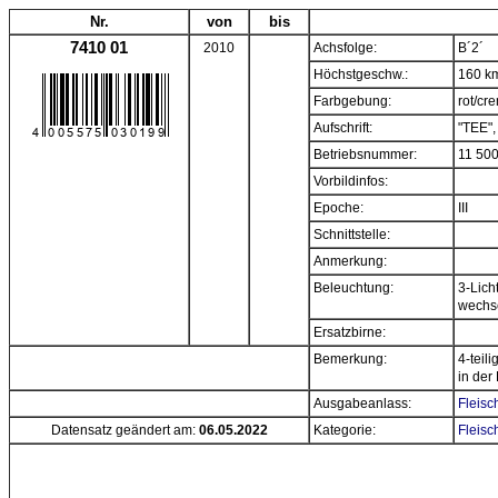
Nr.
von
bis
7410 01
2010
Achsfolge:
B´2´
Höchstgeschw.:
160 k
Farbgebung:
rot/cr
Aufschrift:
"TEE",
Betriebsnummer:
11 50
Vorbildinfos:
Epoche:
III
Schnittstelle:
Anmerkung:
Beleuchtung:
3-Licht
wechs
Ersatzbirne:
Bemerkung:
4-teil
in der
Ausgabeanlass:
Fleisc
Datensatz geändert am:
06.05.2022
Kategorie:
Fleisc