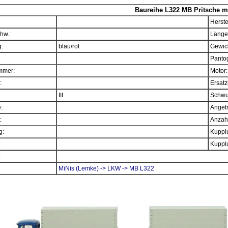
Baureihe L322 MB Pritsche m
Herste
hw.:
Länge
:
blau/rot
Gewich
Panto
mmer:
Motor:
:
Ersatz
III
Schwu
e:
Angetr
:
Anzahl
g:
Kupplu
:
Kupplu
:
MiNis (Lemke) -> LKW -> MB L322