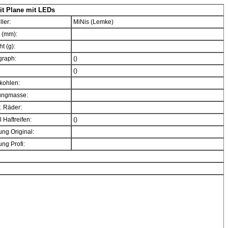
it Plane mit LEDs
ller:
MiNis (Lemke)
 (mm):
t (g):
graph:
()
()
kohlen:
ngmasse:
. Räder:
 Haftreifen:
()
ng Original:
ng Profi: