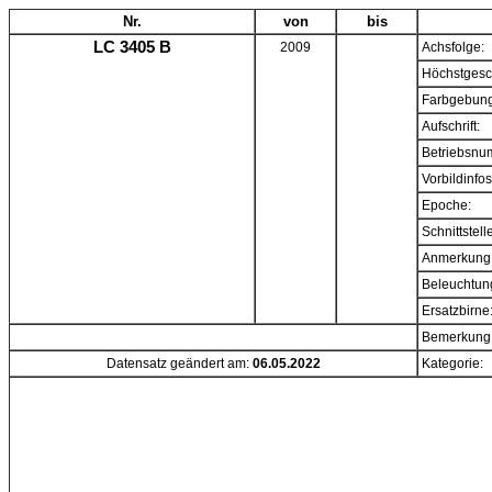
Nr.
von
bis
LC 3405 B
2009
Achsfolge:
Höchstgesc
Farbgebung
Aufschrift:
Betriebsnu
Vorbildinfos
Epoche:
Schnittstell
Anmerkung
Beleuchtun
Ersatzbirne
Bemerkung
Datensatz geändert am:
06.05.2022
Kategorie: