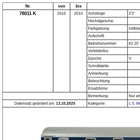
Nr.
von
bis
78011 K
2010
2010
Achsfolge:
2'2'
Höchstgeschw.:
Farbgebung:
rot/bla
Aufschrift:
Betriebsnummer:
62 20 
Vorbildinfos:
Epoche:
V
Schnittstelle:
Anmerkung:
Beleuchtung:
Ersatzbirne:
Bemerkung:
Nur al
Datensatz geändert am:
13.10.2025
Kategorie:
L.S. 