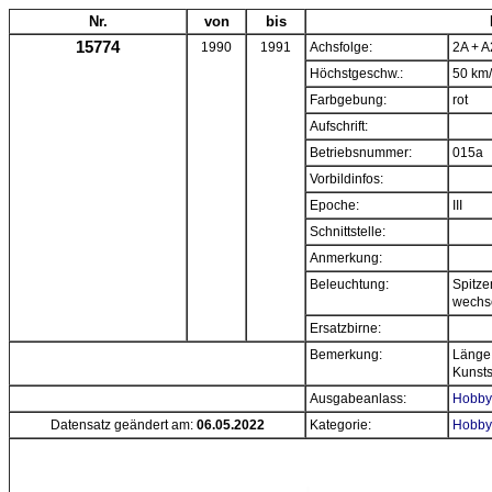
Nr.
von
bis
15774
1990
1991
Achsfolge:
2A + A
Höchstgeschw.:
50 km
Farbgebung:
rot
Aufschrift:
Betriebsnummer:
015a
Vorbildinfos:
Epoche:
III
Schnittstelle:
Anmerkung:
Beleuchtung:
Spitze
wechs
Ersatzbirne:
Bemerkung:
Länge 
Kunstst
Ausgabeanlass:
Hobbyt
Datensatz geändert am:
06.05.2022
Kategorie:
Hobbyt