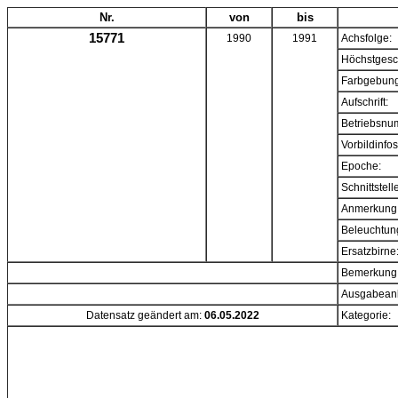
Nr.
von
bis
15771
1990
1991
Achsfolge:
Höchstgesc
Farbgebung
Aufschrift:
Betriebsnu
Vorbildinfos
Epoche:
Schnittstell
Anmerkung
Beleuchtun
Ersatzbirne
Bemerkung
Ausgabeanl
Datensatz geändert am:
06.05.2022
Kategorie: