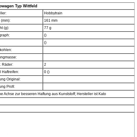
ebwagen Typ Wittfeld
ller:
Hobbytrain
 (mm):
161 mm
t (g):
77 g
graph:
()
()
kohlen:
ngmasse:
. Räder:
2
 Haftreifen:
0 ()
ng Original:
ng Profi:
Achse zur besseren Haftung aus Kunststoff; Hersteller ist Kato