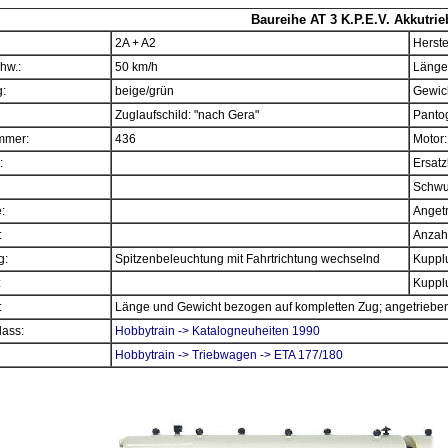
Baureihe AT 3 K.P.E.V. Akkutri
2A + A2
Herste
hw.:
50 km/h
Länge
:
beige/grün
Gewich
Zuglaufschild: "nach Gera"
Panto
mmer:
436
Motor:
:
Ersatz
Schwu
e:
Angetr
:
Anzahl
g:
Spitzenbeleuchtung mit Fahrtrichtung wechselnd
Kupplu
:
Kupplu
:
Länge und Gewicht bezogen auf kompletten Zug; angetriebene 
ass:
Hobbytrain -> Katalogneuheiten 1990
Hobbytrain -> Triebwagen -> ETA 177/180