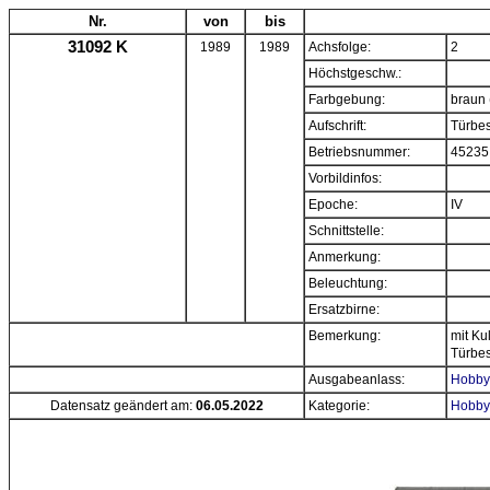
Nr.
von
bis
31092 K
1989
1989
Achsfolge:
2
Höchstgeschw.:
Farbgebung:
braun (
Aufschrift:
Türbes
Betriebsnummer:
45235
Vorbildinfos:
Epoche:
IV
Schnittstelle:
Anmerkung:
Beleuchtung:
Ersatzbirne:
Bemerkung:
mit Ku
Türbes
Ausgabeanlass:
Hobbyt
Datensatz geändert am:
06.05.2022
Kategorie:
Hobbyt