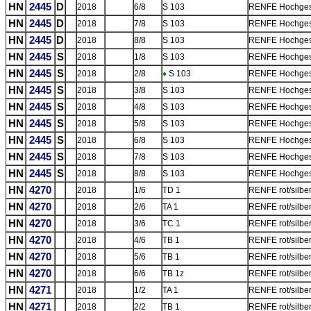
HN
2445
D
2018
6/8
S 103
RENFE Hochgesc
HN
2445
D
2018
7/8
S 103
RENFE Hochgesc
HN
2445
D
2018
8/8
S 103
RENFE Hochgesc
HN
2445
S
2018
1/8
S 103
RENFE Hochgesc
HN
2445
S
2018
2/8
♦
S 103
RENFE Hochgesc
HN
2445
S
2018
3/8
S 103
RENFE Hochgesc
HN
2445
S
2018
4/8
S 103
RENFE Hochgesc
HN
2445
S
2018
5/8
S 103
RENFE Hochgesc
HN
2445
S
2018
6/8
S 103
RENFE Hochgesc
HN
2445
S
2018
7/8
S 103
RENFE Hochgesc
HN
2445
S
2018
8/8
S 103
RENFE Hochgesc
HN
4270
2018
1/6
TD 1
RENFE rot/silbe
HN
4270
2018
2/6
TA 1
RENFE rot/silber
HN
4270
2018
3/6
TC 1
RENFE rot/silber
HN
4270
2018
4/6
TB 1
RENFE rot/silber
HN
4270
2018
5/6
TB 1
RENFE rot/silber
HN
4270
2018
6/6
TB 1z
RENFE rot/silbe
HN
4271
2018
1/2
TA 1
RENFE rot/silber
HN
4271
2018
2/2
TB 1
RENFE rot/silber