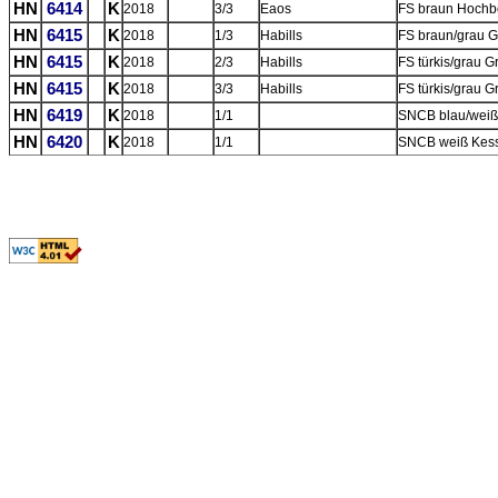
HN
6414
K
2018
3/3
Eaos
FS braun Hochbo
HN
6415
K
2018
1/3
Habills
FS braun/grau
HN
6415
K
2018
2/3
Habills
FS türkis/grau
HN
6415
K
2018
3/3
Habills
FS türkis/grau
HN
6419
K
2018
1/1
SNCB blau/weiß
HN
6420
K
2018
1/1
SNCB weiß Kes