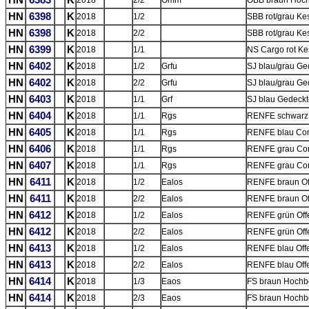
HN
6383
K
2018
2/2
Omm
ÖBB braun Hoc
HN
6398
K
2018
1/2
SBB rot/grau Ke
HN
6398
K
2018
2/2
SBB rot/grau Ke
HN
6399
K
2018
1/1
NS Cargo rot Ke
HN
6402
K
2018
1/2
Grfu
SJ blau/grau Ge
HN
6402
K
2018
2/2
Grfu
SJ blau/grau Ge
HN
6403
K
2018
1/1
Grf
SJ blau Gedeckt
HN
6404
K
2018
1/1
Rgs
RENFE schwarz C
HN
6405
K
2018
1/1
Rgs
RENFE blau Cont
HN
6406
K
2018
1/1
Rgs
RENFE grau Con
HN
6407
K
2018
1/1
Rgs
RENFE grau Cont
HN
6411
K
2018
1/2
Ealos
RENFE braun Of
HN
6411
K
2018
2/2
Ealos
RENFE braun Of
HN
6412
K
2018
1/2
Ealos
RENFE grün Off
HN
6412
K
2018
2/2
Ealos
RENFE grün Off
HN
6413
K
2018
1/2
Ealos
RENFE blau Offe
HN
6413
K
2018
2/2
Ealos
RENFE blau Offe
HN
6414
K
2018
1/3
Eaos
FS braun Hochbo
HN
6414
K
2018
2/3
Eaos
FS braun Hochbo