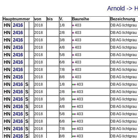
Arnold -> 
Hauptnummer
von
bis
V.
Baureihe
Bezeichnung
HN
2416
2018
1/8
♦
403
DB AG lichtgrau
HN
2416
2018
2/8
♦
403
DB AG lichtgrau 
HN
2416
2018
3/8
♦
403
DB AG lichtgrau
HN
2416
2018
4/8
♦
403
DB AG lichtgrau
HN
2416
2018
5/8
♦
403
DB AG lichtgrau
HN
2416
2018
6/8
♦
403
DB AG lichtgrau
HN
2416
2018
7/8
♦
403
DB AG lichtgrau 
HN
2416
2018
8/8
♦
403
DB AG lichtgrau
HN
2416
S
2018
1/8
♦
♦
403
DB AG lichtgrau
HN
2416
S
2018
2/8
♦
♦
403
DB AG lichtgrau 
HN
2416
S
2018
3/8
♦
♦
403
DB AG lichtgrau
HN
2416
S
2018
4/8
♦
♦
403
DB AG lichtgrau
HN
2416
S
2018
5/8
♦
♦
403
DB AG lichtgrau
HN
2416
S
2018
6/8
♦
♦
403
DB AG lichtgrau
HN
2416
S
2018
7/8
♦
♦
403
DB AG lichtgrau 
HN
2416
S
2018
8/8
♦
♦
403
DB AG lichtgrau