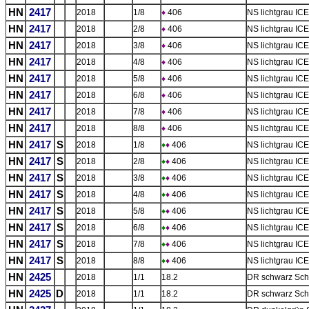
HN
2417
2018
1/8
♦
406
NS lichtgrau IC
HN
2417
2018
2/8
♦
406
NS lichtgrau ICE
HN
2417
2018
3/8
♦
406
NS lichtgrau IC
HN
2417
2018
4/8
♦
406
NS lichtgrau ICE
HN
2417
2018
5/8
♦
406
NS lichtgrau IC
HN
2417
2018
6/8
♦
406
NS lichtgrau IC
HN
2417
2018
7/8
♦
406
NS lichtgrau ICE
HN
2417
2018
8/8
♦
406
NS lichtgrau IC
HN
2417
S
2018
1/8
♦
♦
406
NS lichtgrau IC
HN
2417
S
2018
2/8
♦
♦
406
NS lichtgrau ICE
HN
2417
S
2018
3/8
♦
♦
406
NS lichtgrau IC
HN
2417
S
2018
4/8
♦
♦
406
NS lichtgrau ICE
HN
2417
S
2018
5/8
♦
♦
406
NS lichtgrau IC
HN
2417
S
2018
6/8
♦
♦
406
NS lichtgrau IC
HN
2417
S
2018
7/8
♦
♦
406
NS lichtgrau ICE
HN
2417
S
2018
8/8
♦
♦
406
NS lichtgrau IC
HN
2425
2018
1/1
18.2
DR schwarz Sch
HN
2425
D
2018
1/1
18.2
DR schwarz Sch