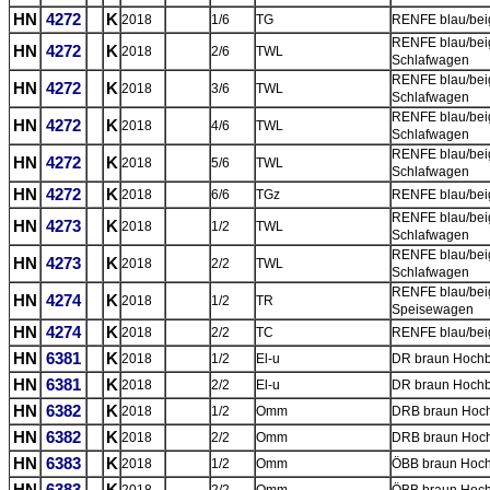
HN
4272
K
2018
1/6
TG
RENFE blau/bei
RENFE blau/beig
HN
4272
K
2018
2/6
TWL
Schlafwagen
RENFE blau/beig
HN
4272
K
2018
3/6
TWL
Schlafwagen
RENFE blau/beig
HN
4272
K
2018
4/6
TWL
Schlafwagen
RENFE blau/beig
HN
4272
K
2018
5/6
TWL
Schlafwagen
HN
4272
K
2018
6/6
TGz
RENFE blau/bei
RENFE blau/beig
HN
4273
K
2018
1/2
TWL
Schlafwagen
RENFE blau/beig
HN
4273
K
2018
2/2
TWL
Schlafwagen
RENFE blau/beig
HN
4274
K
2018
1/2
TR
Speisewagen
HN
4274
K
2018
2/2
TC
RENFE blau/beig
HN
6381
K
2018
1/2
El-u
DR braun Hoch
HN
6381
K
2018
2/2
El-u
DR braun Hoch
HN
6382
K
2018
1/2
Omm
DRB braun Hoc
HN
6382
K
2018
2/2
Omm
DRB braun Hoc
HN
6383
K
2018
1/2
Omm
ÖBB braun Hoc