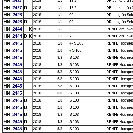
HN
2427
2018
1/1
18.2
DR dunkelgrün 
HN
2427
D
2018
1/1
18.2
DR dunkelgrün 
HN
2428
2018
1/1
02
DR hellgrün Sch
HN
2428
D
2018
1/1
02
DR hellgrün Sch
HN
2444
K
2018
1/1
253
RENFE grau/weiß
HN
2444
D
K
2018
1/1
253
RENFE grau/weiß
HN
2445
2018
1/8
♦
♦
S 103
RENFE Hochgesc
HN
2445
2018
2/8
♦
S 103
RENFE Hochgesc
HN
2445
2018
3/8
S 103
RENFE Hochgesc
HN
2445
2018
4/8
S 103
RENFE Hochgesc
HN
2445
2018
5/8
S 103
RENFE Hochgesc
HN
2445
2018
6/8
S 103
RENFE Hochgesc
HN
2445
2018
7/8
S 103
RENFE Hochgesc
HN
2445
2018
8/8
S 103
RENFE Hochgesc
HN
2445
D
2018
1/8
S 103
RENFE Hochgesc
HN
2445
D
2018
2/8
S 103
RENFE Hochgesc
HN
2445
D
2018
3/8
S 103
RENFE Hochgesc
HN
2445
D
2018
4/8
S 103
RENFE Hochgesc
HN
2445
D
2018
5/8
S 103
RENFE Hochgesc