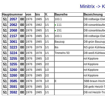
Minitrix ->
Hauptnummer
von
bis
V.
Baureihe
Bezeichnung
51
2057
00
1976
1985
1/1
103.1
DB rot/beige Ele
51
2062
00
1976
1982
1/1
♦
111
DB ozeanblau/be
51
2068
00
1976
1985
1/1
♦
151
DB ozeanblau/be
51
2157
00
1976
1985
1/1
103.1
DB rot/beige Ele
51
3061
00
1976
1985
1/1
Bauzug
DB grün Bauzu
51
3223
00
1976
1979
1/1
Ibs
NS grün Kühlwag
51
3224
00
1976
1978
1/1
Tmmehs 50
DB weiß Kühlwag
51
3255
00
1976
1985
1/2
rot Kipplore
51
3255
00
1976
1985
2/2
rot Kipplore
51
3260
00
1976
1985
1/2
rot Kipplore
51
3260
00
1976
1985
2/2
rot Kipplore
51
3585
00
1976
1978
1/2
E
SBB braun Hoc
51
3591
00
1976
1985
1/1
DB gelb Heizöl-
51
3592
00
1976
1985
1/1
DB rot Heizöl-