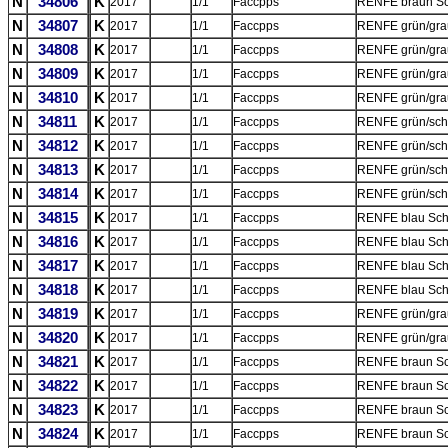
N
34806
K
2017
1/1
Faccpps
RENFE braun Sc
N
34807
K
2017
1/1
Faccpps
RENFE grün/gra
N
34808
K
2017
1/1
Faccpps
RENFE grün/gra
N
34809
K
2017
1/1
Faccpps
RENFE grün/gra
N
34810
K
2017
1/1
Faccpps
RENFE grün/gra
N
34811
K
2017
1/1
Faccpps
RENFE grün/sch
N
34812
K
2017
1/1
Faccpps
RENFE grün/sch
N
34813
K
2017
1/1
Faccpps
RENFE grün/sch
N
34814
K
2017
1/1
Faccpps
RENFE grün/sch
N
34815
K
2017
1/1
Faccpps
RENFE blau Schü
N
34816
K
2017
1/1
Faccpps
RENFE blau Schü
N
34817
K
2017
1/1
Faccpps
RENFE blau Schü
N
34818
K
2017
1/1
Faccpps
RENFE blau Schü
N
34819
K
2017
1/1
Faccpps
RENFE grün/gra
N
34820
K
2017
1/1
Faccpps
RENFE grün/gra
N
34821
K
2017
1/1
Faccpps
RENFE braun Sc
N
34822
K
2017
1/1
Faccpps
RENFE braun Sc
N
34823
K
2017
1/1
Faccpps
RENFE braun Sc
N
34824
K
2017
1/1
Faccpps
RENFE braun Sc