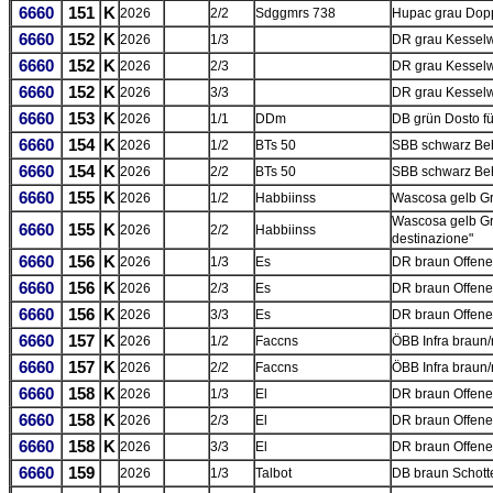
6660
151
K
2026
2/2
Sdggmrs 738
Hupac grau Dop
6660
152
K
2026
1/3
DR grau Kesselw
6660
152
K
2026
2/3
DR grau Kesselw
6660
152
K
2026
3/3
DR grau Kesselw
6660
153
K
2026
1/1
DDm
DB grün Dosto fü
6660
154
K
2026
1/2
BTs 50
SBB schwarz Be
6660
154
K
2026
2/2
BTs 50
SBB schwarz Be
6660
155
K
2026
1/2
Habbiinss
Wascosa gelb G
Wascosa gelb G
6660
155
K
2026
2/2
Habbiinss
destinazione"
6660
156
K
2026
1/3
Es
DR braun Offen
6660
156
K
2026
2/3
Es
DR braun Offen
6660
156
K
2026
3/3
Es
DR braun Offen
6660
157
K
2026
1/2
Faccns
ÖBB Infra braun/
6660
157
K
2026
2/2
Faccns
ÖBB Infra braun/
6660
158
K
2026
1/3
El
DR braun Offen
6660
158
K
2026
2/3
El
DR braun Offen
6660
158
K
2026
3/3
El
DR braun Offen
6660
159
2026
1/3
Talbot
DB braun Schot