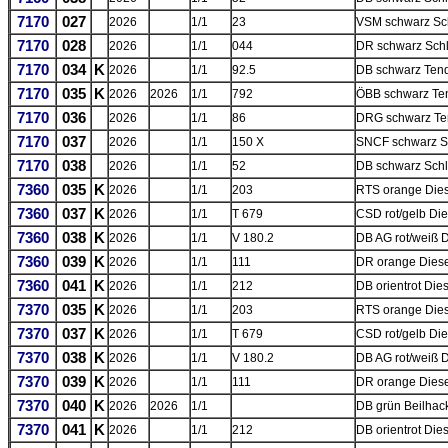
7170
027
2026
1/1
23
VSM schwarz Sch
7170
028
2026
1/1
044
DR schwarz Schl
7170
034
K
2026
1/1
92.5
DB schwarz Tend
7170
035
K
2026
2026
1/1
792
ÖBB schwarz Ten
7170
036
2026
1/1
86
DRG schwarz Te
7170
037
2026
1/1
150 X
SNCF schwarz S
7170
038
2026
1/1
52
DB schwarz Schl
7360
035
K
2026
1/1
203
RTS orange Dies
7360
037
K
2026
1/1
T 679
CSD rot/gelb Die
7360
038
K
2026
1/1
V 180.2
DB AG rot/weiß D
7360
039
K
2026
1/1
111
DR orange Diese
7360
041
K
2026
1/1
212
DB orientrot Dies
7370
035
K
2026
1/1
203
RTS orange Dies
7370
037
K
2026
1/1
T 679
CSD rot/gelb Die
7370
038
K
2026
1/1
V 180.2
DB AG rot/weiß D
7370
039
K
2026
1/1
111
DR orange Diese
7370
040
K
2026
2026
1/1
DB grün Beilhac
7370
041
K
2026
1/1
212
DB orientrot Die