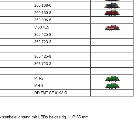
260 108-6
260 150-8
363 006-6
V 60 415
365 425-8
363 723-3
365 425-8
363 723-3
MH-2
MH-2
DD FMT GE 0198 O
pitzenbeleuchtung mit LEDs beidseitig. LüP 65 mm.