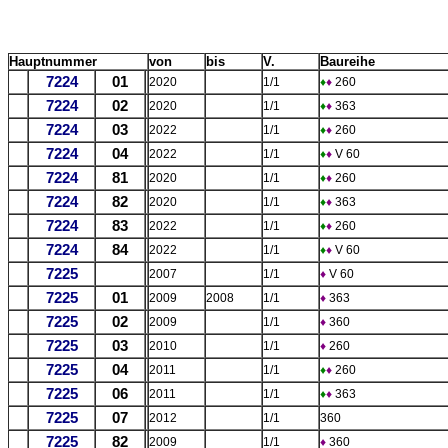
Hauptnummer
von
bis
V.
Baureihe
7224
01
2020
1/1
♦
♦
260
7224
02
2020
1/1
♦
♦
363
7224
03
2022
1/1
♦
♦
260
7224
04
2022
1/1
♦
♦
V 60
7224
81
2020
1/1
♦
♦
260
7224
82
2020
1/1
♦
♦
363
7224
83
2022
1/1
♦
♦
260
7224
84
2022
1/1
♦
♦
V 60
7225
2007
1/1
♦
V 60
7225
01
2009
2008
1/1
♦
363
7225
02
2009
1/1
♦
360
7225
03
2010
1/1
♦
260
7225
04
2011
1/1
♦
♦
260
7225
06
2011
1/1
♦
♦
363
7225
07
2012
1/1
360
7225
82
2009
1/1
♦
360