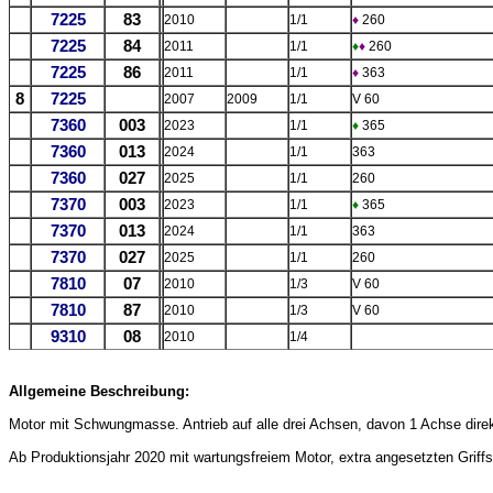
7225
83
2010
1/1
♦
260
7225
84
2011
1/1
♦
♦
260
7225
86
2011
1/1
♦
363
8
7225
2007
2009
1/1
V 60
7360
003
2023
1/1
♦
365
7360
013
2024
1/1
363
7360
027
2025
1/1
260
7370
003
2023
1/1
♦
365
7370
013
2024
1/1
363
7370
027
2025
1/1
260
7810
07
2010
1/3
V 60
7810
87
2010
1/3
V 60
9310
08
2010
1/4
Allgemeine Beschreibung:
Motor mit Schwungmasse. Antrieb auf alle drei Achsen, davon 1 Achse dire
Ab Produktionsjahr 2020 mit wartungsfreiem Motor, extra angesetzten Griff