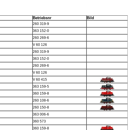
Betriebsnr
Bild
260 319-9
363 152-0
260 269-6
V 60 126
260 319-9
363 152-0
260 269-6
V 60 126
V 60 415
363 159-5
360 159-8
260 108-6
260 150-8
363 006-6
360 573
360 159-8