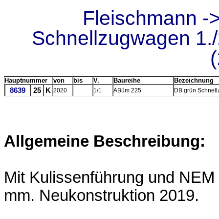
Fleischmann -
Schnellzugwagen 1./
Hauptnummer
von
bis
V.
Baureihe
Bezeichnung
8639
25
K
2020
1/1
ABüm 225
DB grün Schnell
Allgemeine Beschreibung:
Mit Kulissenführung und NEM 
mm. Neukonstruktion 2019.