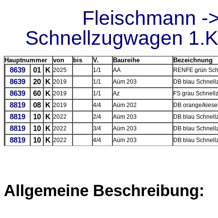
Fleischmann -
Schnellzugwagen 1.Kl
Hauptnummer
von
bis
V.
Baureihe
Bezeichnung
8639
01
K
2025
1/1
AA
RENFE grün Sch
8639
20
K
2019
1/1
Aüm 203
DB blau Schnell
8639
60
K
2019
1/1
Az
FS grau Schnell
8819
08
K
2019
4/4
Aüm 202
DB orange/kiese
8819
10
K
2022
2/4
Aüm 203
DB blau Schnell
8819
10
K
2022
3/4
Aüm 203
DB blau Schnell
8819
10
K
2022
4/4
Aüm 203
DB blau Schnell
Allgemeine Beschreibung: