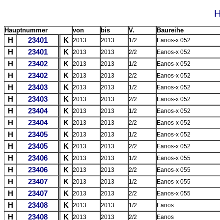
H
Hauptnummer
von
bis
V.
Baureihe
H
23401
K
2013
2013
1/2
Eanos-x 052
H
23401
K
2013
2013
2/2
Eanos-x 052
H
23402
K
2013
2013
1/2
Eanos-x 052
H
23402
K
2013
2013
2/2
Eanos-x 052
H
23403
K
2013
2013
1/2
Eanos-x 052
H
23403
K
2013
2013
2/2
Eanos-x 052
H
23404
K
2013
2013
1/2
Eanos-x 052
H
23404
K
2013
2013
2/2
Eanos-x 052
H
23405
K
2013
2013
1/2
Eanos-x 052
H
23405
K
2013
2013
2/2
Eanos-x 052
H
23406
K
2013
2013
1/2
Eanos-x 055
H
23406
K
2013
2013
2/2
Eanos-x 055
H
23407
K
2013
2013
1/2
Eanos-x 055
H
23407
K
2013
2013
2/2
Eanos-x 055
H
23408
K
2013
2013
1/2
Eanos
H
23408
K
2013
2013
2/2
Eanos