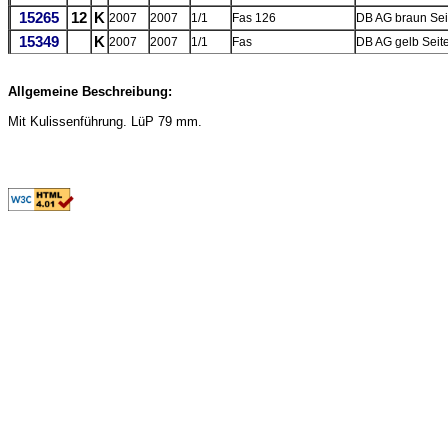
15265
12
K
2007
2007
1/1
Fas 126
DB AG braun Se
15349
K
2007
2007
1/1
Fas
DB AG gelb Seit
Allgemeine Beschreibung:
Mit Kulissenführung. LüP 79 mm.