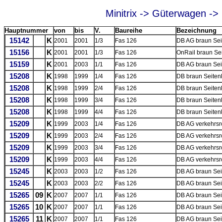
Minitrix -> Güterwagen ->
Hauptnummer
von
bis
V.
Baureihe
Bezeichnung
15142
K
2001
2001
1/3
Fas 126
DB AG braun Se
15156
K
2001
2001
1/3
Fas 126
OnRail braun Sei
15159
K
2001
2003
1/1
Fas 126
DB AG braun Sei
15208
K
1998
1999
1/4
Fas 126
DB braun Seite
15208
K
1998
1999
2/4
Fas 126
DB braun Seite
15208
K
1998
1999
3/4
Fas 126
DB braun Seite
15208
K
1998
1999
4/4
Fas 126
DB braun Seite
15209
K
1999
2003
1/4
Fas 126
DB AG verkehrsr
15209
K
1999
2003
2/4
Fas 126
DB AG verkehrsr
15209
K
1999
2003
3/4
Fas 126
DB AG verkehrsr
15209
K
1999
2003
4/4
Fas 126
DB AG verkehrsr
15245
K
2003
2003
1/2
Fas 126
DB AG braun Se
15245
K
2003
2003
2/2
Fas 126
DB AG braun Se
15265
09
K
2007
2007
1/1
Fas 126
DB AG braun Se
15265
10
K
2007
2007
1/1
Fas 126
DB AG braun Se
15265
11
K
2007
2007
1/1
Fas 126
DB AG braun Se