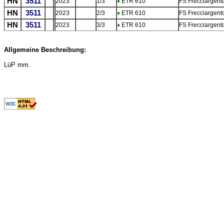
HN
3511
2023
1/3
♦
ETR 610
FS Frecciargent
HN
3511
2023
2/3
♦
ETR 610
FS Frecciargent
HN
3511
2023
3/3
♦
ETR 610
FS Frecciargent
Allgemeine Beschreibung:
LüP mm.