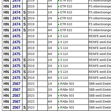
HN
2474
2019
3/4
♦
ETR 610
FS silber/orang
HN
2474
2019
4/4
♦
ETR 610
FS silber/orang
HN
2474
S
2019
1/4
♦
ETR 610
FS silber/orang
HN
2474
S
2019
2/4
♦
ETR 610
FS silber/orang
HN
2474
S
2019
3/4
♦
ETR 610
FS silber/orang
HN
2474
S
2019
4/4
♦
ETR 610
FS silber/orang
HN
2475
2019
1/4
♦
S 114
RENFE weiß Ele
HN
2475
2019
2/4
♦
S 114
RENFE weiß Ele
HN
2475
2019
3/4
♦
S 114
RENFE weiß Ele
HN
2475
2019
4/4
♦
S 114
RENFE weiß Ele
HN
2475
S
2019
1/4
♦
S 114
RENFE weiß Ele
HN
2475
S
2019
2/4
♦
S 114
RENFE weiß Ele
HN
2475
S
2019
3/4
♦
S 114
RENFE weiß Ele
HN
2475
S
2019
4/4
♦
S 114
RENFE weiß Ele
HN
2567
2023
1/4
♦
RABe 503
SBB weiß Elektr
HN
2567
2023
2/4
♦
RABe 503
SBB weiß Elektro
HN
2567
2023
3/4
♦
RABe 503
SBB weiß Elektro
HN
2567
2023
4/4
♦
RABe 503
SBB weiß Elektro
HN
2567
S
2023
1/4
♦
RABe 503
SBB weiß Elektr