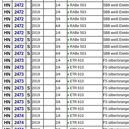
HN
2472
2019
1/4
♦
RABe 503
SBB weiß Elektr
HN
2472
2019
2/4
♦
RABe 503
SBB weiß Elektr
HN
2472
2019
3/4
♦
RABe 503
SBB weiß Elektr
HN
2472
2019
4/4
♦
RABe 503
SBB weiß Elektr
HN
2472
S
2019
1/4
♦
RABe 503
SBB weiß Elektr
HN
2472
S
2019
2/4
♦
RABe 503
SBB weiß Elektr
HN
2472
S
2019
3/4
♦
RABe 503
SBB weiß Elektr
HN
2472
S
2019
4/4
♦
RABe 503
SBB weiß Elektr
HN
2473
2019
1/4
♦
ETR 610
FS silber/orang
HN
2473
2019
2/4
♦
ETR 610
FS silber/orang
HN
2473
2019
3/4
♦
ETR 610
FS silber/orang
HN
2473
2019
4/4
♦
ETR 610
FS silber/orang
HN
2473
S
2019
1/4
♦
ETR 610
FS silber/orang
HN
2473
S
2019
2/4
♦
ETR 610
FS silber/orang
HN
2473
S
2019
3/4
♦
ETR 610
FS silber/orang
HN
2473
S
2019
4/4
♦
ETR 610
FS silber/orang
HN
2474
2019
1/4
♦
ETR 610
FS silber/orang
HN
2474
2019
2/4
♦
ETR 610
FS silber/orang