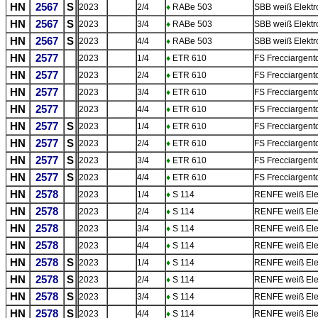
HN
2567
S
2023
2/4
♦
RABe 503
SBB weiß Elektr
HN
2567
S
2023
3/4
♦
RABe 503
SBB weiß Elektr
HN
2567
S
2023
4/4
♦
RABe 503
SBB weiß Elektr
HN
2577
2023
1/4
♦
ETR 610
FS Frecciargent
HN
2577
2023
2/4
♦
ETR 610
FS Frecciargent
HN
2577
2023
3/4
♦
ETR 610
FS Frecciargent
HN
2577
2023
4/4
♦
ETR 610
FS Frecciargent
HN
2577
S
2023
1/4
♦
ETR 610
FS Frecciargent
HN
2577
S
2023
2/4
♦
ETR 610
FS Frecciargent
HN
2577
S
2023
3/4
♦
ETR 610
FS Frecciargent
HN
2577
S
2023
4/4
♦
ETR 610
FS Frecciargent
HN
2578
2023
1/4
♦
S 114
RENFE weiß Ele
HN
2578
2023
2/4
♦
S 114
RENFE weiß Ele
HN
2578
2023
3/4
♦
S 114
RENFE weiß Ele
HN
2578
2023
4/4
♦
S 114
RENFE weiß Ele
HN
2578
S
2023
1/4
♦
S 114
RENFE weiß Ele
HN
2578
S
2023
2/4
♦
S 114
RENFE weiß Ele
HN
2578
S
2023
3/4
♦
S 114
RENFE weiß Ele
HN
2578
S
2023
4/4
♦
S 114
RENFE weiß Ele