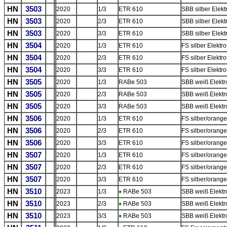
HN
3503
2020
1/3
ETR 610
SBB silber Elekt
HN
3503
2020
2/3
ETR 610
SBB silber Elekt
HN
3503
2020
3/3
ETR 610
SBB silber Elekt
HN
3504
2020
1/3
ETR 610
FS silber Elektr
HN
3504
2020
2/3
ETR 610
FS silber Elektr
HN
3504
2020
3/3
ETR 610
FS silber Elektr
HN
3505
2020
1/3
RABe 503
SBB weiß Elektr
HN
3505
2020
2/3
RABe 503
SBB weiß Elektr
HN
3505
2020
3/3
RABe 503
SBB weiß Elektr
HN
3506
2020
1/3
ETR 610
FS silber/orang
HN
3506
2020
2/3
ETR 610
FS silber/orang
HN
3506
2020
3/3
ETR 610
FS silber/orang
HN
3507
2020
1/3
ETR 610
FS silber/orang
HN
3507
2020
2/3
ETR 610
FS silber/orang
HN
3507
2020
3/3
ETR 610
FS silber/orang
HN
3510
2023
1/3
♦
RABe 503
SBB weiß Elektr
HN
3510
2023
2/3
♦
RABe 503
SBB weiß Elektr
HN
3510
2023
3/3
♦
RABe 503
SBB weiß Elektr