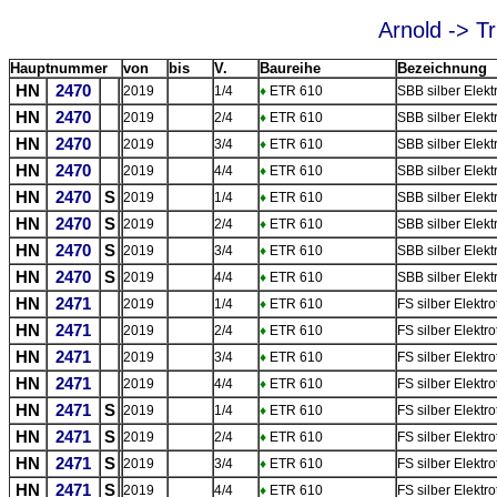
Arnold -> T
Hauptnummer
von
bis
V.
Baureihe
Bezeichnung
HN
2470
2019
1/4
♦
ETR 610
SBB silber Elekt
HN
2470
2019
2/4
♦
ETR 610
SBB silber Elekt
HN
2470
2019
3/4
♦
ETR 610
SBB silber Elekt
HN
2470
2019
4/4
♦
ETR 610
SBB silber Elekt
HN
2470
S
2019
1/4
♦
ETR 610
SBB silber Elekt
HN
2470
S
2019
2/4
♦
ETR 610
SBB silber Elekt
HN
2470
S
2019
3/4
♦
ETR 610
SBB silber Elekt
HN
2470
S
2019
4/4
♦
ETR 610
SBB silber Elekt
HN
2471
2019
1/4
♦
ETR 610
FS silber Elektr
HN
2471
2019
2/4
♦
ETR 610
FS silber Elektr
HN
2471
2019
3/4
♦
ETR 610
FS silber Elektr
HN
2471
2019
4/4
♦
ETR 610
FS silber Elektr
HN
2471
S
2019
1/4
♦
ETR 610
FS silber Elektr
HN
2471
S
2019
2/4
♦
ETR 610
FS silber Elektr
HN
2471
S
2019
3/4
♦
ETR 610
FS silber Elektr
HN
2471
S
2019
4/4
♦
ETR 610
FS silber Elektr