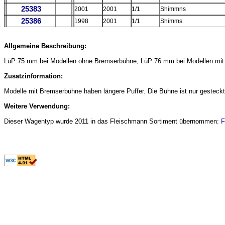
25383
2001
2001
1/1
Shimmns
25386
1998
2001
1/1
Shimms
Allgemeine Beschreibung:
LüP 75 mm bei Modellen ohne Bremserbühne, LüP 76 mm bei Modellen mit
Zusatzinformation:
Modelle mit Bremserbühne haben längere Puffer. Die Bühne ist nur gesteckt
Weitere Verwendung:
Dieser Wagentyp wurde 2011 in das Fleischmann Sortiment übernommen:
F