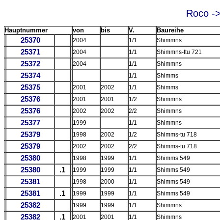
Roco -
Hauptnummer
von
bis
V.
Baureihe
25370
2004
1/1
Shimmns
25371
2004
1/1
Shimmns-ttu 721
25372
2004
1/1
Shimmns
25374
1/1
Shimms
25375
2001
2002
1/1
Shimms
25376
2001
2001
1/2
Shimmns
25376
2002
2002
2/2
Shimmns
25377
1999
1/1
Shimmns
25379
1998
2002
1/2
Shimms-tu 718
25379
2002
2002
2/2
Shimms-tu 718
25380
1998
1999
1/1
Shimms 549
25380
.1
1999
1999
1/1
Shimms 549
25381
1998
2000
1/1
Shimms 549
25381
.1
1999
1999
1/1
Shimms 549
25382
1999
1999
1/1
Shimmns
25382
.1
2001
2001
1/1
Shimmns