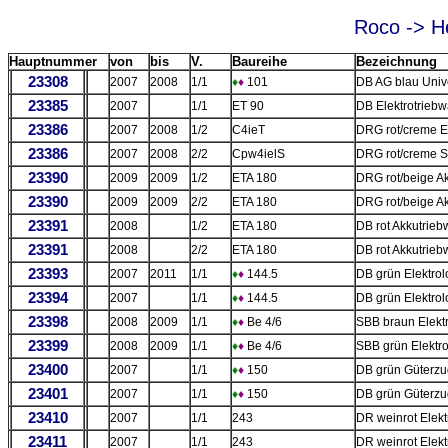
Roco -> H
Hauptnummer
von
bis
V.
Baureihe
Bezeichnung
23308
2007
2008
1/1
♦
♦
101
DB AG blau Unive
23385
2007
1/1
ET 90
DB Elektrotrieb
23386
2007
2008
1/2
C4ieT
DRG rot/creme E
23386
2007
2008
2/2
Cpw4ielS
DRG rot/creme 
23390
2009
2009
1/2
ETA 180
DRG rot/beige A
23390
2009
2009
2/2
ETA 180
DRG rot/beige A
23391
2008
1/2
ETA 180
DB rot Akkutrie
23391
2008
2/2
ETA 180
DB rot Akkutrie
23393
2007
2011
1/1
♦
♦
144.5
DB grün Elektrol
23394
2007
1/1
♦
♦
144.5
DB grün Elektrol
23398
2008
2009
1/1
♦
♦
Be 4/6
SBB braun Elek
23399
2008
2009
1/1
♦
♦
Be 4/6
SBB grün Elektro
23400
2007
1/1
♦
♦
150
DB grün Güterzu
23401
2007
1/1
♦
♦
150
DB grün Güterzu
23410
2007
1/1
243
DR weinrot Elekt
23411
2007
1/1
243
DR weinrot Elekt