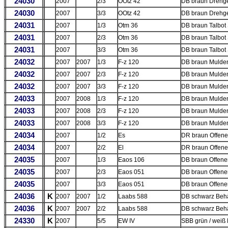
24030
2007
2/3
OOtz 42
DB braun Drehge
24030
2007
3/3
OOtz 42
DB braun Drehge
24031
2007
1/3
Otm 36
DB braun Talbot
24031
2007
2/3
Otm 36
DB braun Talbot
24031
2007
3/3
Otm 36
DB braun Talbot
24032
2007
2007
1/3
F-z 120
DB braun Mulde
24032
2007
2007
2/3
F-z 120
DB braun Mulde
24032
2007
2007
3/3
F-z 120
DB braun Mulde
24033
2007
2008
1/3
F-z 120
DB braun Mulde
24033
2007
2008
2/3
F-z 120
DB braun Mulde
24033
2007
2008
3/3
F-z 120
DB braun Mulde
24034
2007
1/2
Es
DR braun Offene
24034
2007
2/2
El
DR braun Offene
24035
2007
1/3
Eaos 106
DB braun Offene
24035
2007
2/3
Eaos 051
DB braun Offene
24035
2007
3/3
Eaos 051
DB braun Offene
24036
K
2007
2007
1/2
Laabs 588
DB schwarz Behä
24036
K
2007
2007
2/2
Laabs 588
DB schwarz Behä
24330
K
2007
5/5
EW IV
SBB grün / weiß