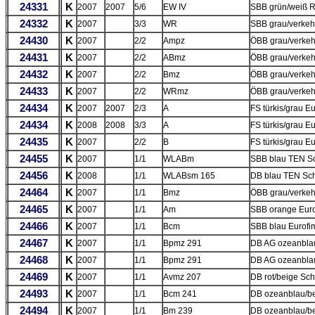
24331
K
2007
2007
5/6
EW IV
SBB grün/weiß R
24332
K
2007
3/3
WR
SBB grau/verkeh
24430
K
2007
2/2
Ampz
ÖBB grau/verkeh
24431
K
2007
2/2
ABmz
ÖBB grau/verkehr
24432
K
2007
2/2
Bmz
ÖBB grau/verkehr
24433
K
2007
2/2
WRmz
ÖBB grau/verkeh
24434
K
2007
2007
2/3
A
FS türkis/grau 
24434
K
2008
2008
3/3
A
FS türkis/grau 
24435
K
2007
2/2
B
FS türkis/grau 
24455
K
2007
1/1
WLABm
SBB blau TEN S
24456
K
2008
1/1
WLABsm 165
DB blau TEN Sc
24464
K
2007
1/1
Bmz
ÖBB grau/verkehr
24465
K
2007
1/1
Am
SBB orange Euro
24466
K
2007
1/1
Bcm
SBB blau Eurofi
24467
K
2007
1/1
Bpmz 291
DB AG ozeanblau
24468
K
2007
1/1
Bpmz 291
DB AG ozeanblau
24469
K
2007
1/1
Avmz 207
DB rot/beige Sc
24493
K
2007
1/1
Bcm 241
DB ozeanblau/be
24494
K
2007
1/1
Bm 239
DB ozeanblau/be