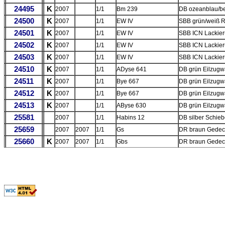
24495
K
2007
1/1
Bm 239
DB ozeanblau/be
24500
K
2007
1/1
EW IV
SBB grün/weiß R
24501
K
2007
1/1
EW IV
SBB ICN Lackier
24502
K
2007
1/1
EW IV
SBB ICN Lackier
24503
K
2007
1/1
EW IV
SBB ICN Lackier
24510
K
2007
1/1
ADyse 641
DB grün Eilzugw
24511
K
2007
1/1
Bye 667
DB grün Eilzugw
24512
K
2007
1/1
Bye 667
DB grün Eilzugw
24513
K
2007
1/1
AByse 630
DB grün Eilzugwa
25581
2007
1/1
Habins 12
DB silber Schi
25659
2007
2007
1/1
Gs
DR braun Gedec
25660
K
2007
2007
1/1
Gbs
DR braun Gedec