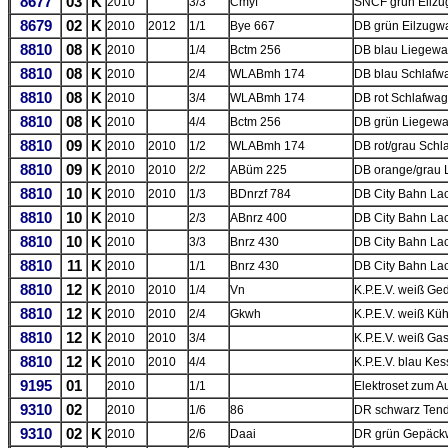
8677
03
K
2010
3/3
Cmyf
SNCF grün Eilzu
8679
02
K
2010
2012
1/1
Bye 667
DB grün Eilzugwa
8810
08
K
2010
1/4
Bctm 256
DB blau Liegewa
8810
08
K
2010
2/4
WLABmh 174
DB blau Schlafw
8810
08
K
2010
3/4
WLABmh 174
DB rot Schlafwa
8810
08
K
2010
4/4
Bctm 256
DB grün Liegewa
8810
09
K
2010
2010
1/2
WLABmh 174
DB rot/grau Sch
8810
09
K
2010
2010
2/2
ABüm 225
DB orange/grau
8810
10
K
2010
2010
1/3
BDnrzf 784
DB City Bahn Lac
8810
10
K
2010
2/3
ABnrz 400
DB City Bahn Lac
8810
10
K
2010
3/3
Bnrz 430
DB City Bahn La
8810
11
K
2010
1/1
Bnrz 430
DB City Bahn La
8810
12
K
2010
2010
1/4
Vn
K.P.E.V. weiß Ge
8810
12
K
2010
2010
2/4
Gkwh
K.P.E.V. weiß Küh
8810
12
K
2010
2010
3/4
K.P.E.V. weiß G
8810
12
K
2010
2010
4/4
K.P.E.V. blau Ke
9195
01
2010
1/1
Elektroset zum 
9310
02
2010
1/6
86
DR schwarz Tend
9310
02
K
2010
2/6
Daai
DR grün Gepäc