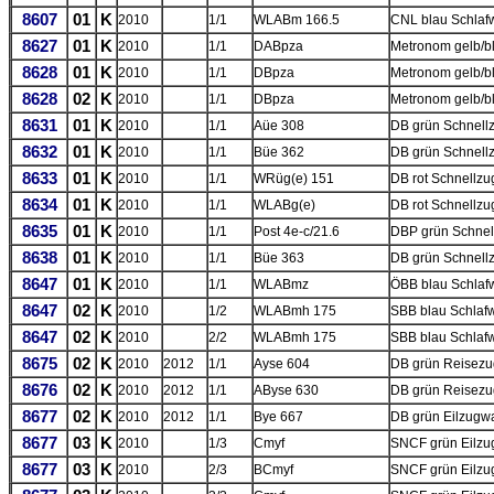
8607
01
K
2010
1/1
WLABm 166.5
CNL blau Schlafw
8627
01
K
2010
1/1
DABpza
Metronom gelb/bl
8628
01
K
2010
1/1
DBpza
Metronom gelb/bl
8628
02
K
2010
1/1
DBpza
Metronom gelb/bl
8631
01
K
2010
1/1
Aüe 308
DB grün Schnell
8632
01
K
2010
1/1
Büe 362
DB grün Schnell
8633
01
K
2010
1/1
WRüg(e) 151
DB rot Schnellz
8634
01
K
2010
1/1
WLABg(e)
DB rot Schnellz
8635
01
K
2010
1/1
Post 4e-c/21.6
DBP grün Schne
8638
01
K
2010
1/1
Büe 363
DB grün Schnell
8647
01
K
2010
1/1
WLABmz
ÖBB blau Schla
8647
02
K
2010
1/2
WLABmh 175
SBB blau Schlaf
8647
02
K
2010
2/2
WLABmh 175
SBB blau Schlaf
8675
02
K
2010
2012
1/1
Ayse 604
DB grün Reisezu
8676
02
K
2010
2012
1/1
AByse 630
DB grün Reisezu
8677
02
K
2010
2012
1/1
Bye 667
DB grün Eilzugwa
8677
03
K
2010
1/3
Cmyf
SNCF grün Eilzu
8677
03
K
2010
2/3
BCmyf
SNCF grün Eilzug