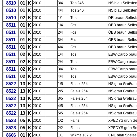
8510
01
K
2010
3/4
Tds 246
NS blau Selbste
8510
01
K
2010
4/4
Tds 246
NS blau Selbste
8510
02
K
2010
1/1
Tds
DR braun Selbst
8511
01
K
2010
1/4
Fcs
ÖBB braun Selbst
8511
01
K
2010
2/4
Fcs
ÖBB braun Selbst
8511
01
K
2010
3/4
Fcs
ÖBB braun Selbst
8511
01
K
2010
4/4
Fcs
ÖBB braun Selbst
8511
02
K
2010
1/4
Tds
EBW Cargo brau
8511
02
K
2010
2/4
Tds
EBW Cargo brau
8511
02
K
2010
3/4
Tds
EBW Cargo brau
8511
02
K
2010
4/4
Tds
EBW Cargo brau
8522
13
K
2010
1/5
Fals-z 254
NS grau Großrau
8522
13
K
2010
2/5
Fals-z 254
NS grau Großrau
8522
13
K
2010
3/5
Fals-z 254
NS grau Großrau
8522
13
K
2010
4/5
Fals-z 254
NS grau Großrau
8522
13
K
2010
5/5
Fals-z 254
NS grau Großrau
8523
05
K
2010
1/2
Falns
XPEDYS grün Sel
8523
05
K
2010
2/2
Falns
XPEDYS grün Sel
8606
01
K
2010
1/1
WRmz 137.2
CNL blau Speis