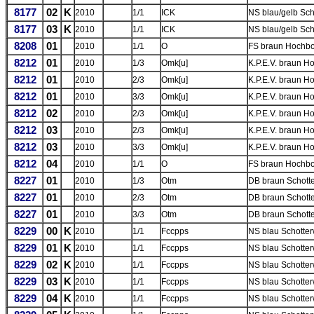
8177
02
K
2010
1/1
ICK
NS blau/gelb Sc
8177
03
K
2010
1/1
ICK
NS blau/gelb Sc
8208
01
2010
1/1
O
FS braun Hochb
8212
01
2010
1/3
Omk[u]
K.P.E.V. braun 
8212
01
2010
2/3
Omk[u]
K.P.E.V. braun 
8212
01
2010
3/3
Omk[u]
K.P.E.V. braun 
8212
02
2010
2/3
Omk[u]
K.P.E.V. braun 
8212
03
2010
2/3
Omk[u]
K.P.E.V. braun 
8212
03
2010
3/3
Omk[u]
K.P.E.V. braun 
8212
04
2010
1/1
O
FS braun Hochb
8227
01
2010
1/3
Otm
DB braun Schotte
8227
01
2010
2/3
Otm
DB braun Schotte
8227
01
2010
3/3
Otm
DB braun Schotte
8229
00
K
2010
1/1
Fccpps
NS blau Schotter
8229
01
K
2010
1/1
Fccpps
NS blau Schotter
8229
02
K
2010
1/1
Fccpps
NS blau Schotter
8229
03
K
2010
1/1
Fccpps
NS blau Schotter
8229
04
K
2010
1/1
Fccpps
NS blau Schotter