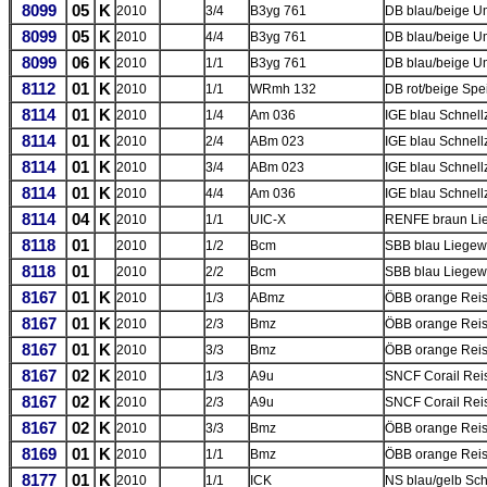
8099
05
K
2010
3/4
B3yg 761
DB blau/beige U
8099
05
K
2010
4/4
B3yg 761
DB blau/beige U
8099
06
K
2010
1/1
B3yg 761
DB blau/beige U
8112
01
K
2010
1/1
WRmh 132
DB rot/beige Spe
8114
01
K
2010
1/4
Am 036
IGE blau Schnel
8114
01
K
2010
2/4
ABm 023
IGE blau Schnell
8114
01
K
2010
3/4
ABm 023
IGE blau Schnell
8114
01
K
2010
4/4
Am 036
IGE blau Schnel
8114
04
K
2010
1/1
UIC-X
RENFE braun Li
8118
01
2010
1/2
Bcm
SBB blau Liege
8118
01
2010
2/2
Bcm
SBB blau Liege
8167
01
K
2010
1/3
ABmz
ÖBB orange Reise
8167
01
K
2010
2/3
Bmz
ÖBB orange Reis
8167
01
K
2010
3/3
Bmz
ÖBB orange Reis
8167
02
K
2010
1/3
A9u
SNCF Corail Reis
8167
02
K
2010
2/3
A9u
SNCF Corail Reis
8167
02
K
2010
3/3
Bmz
ÖBB orange Reis
8169
01
K
2010
1/1
Bmz
ÖBB orange Reis
8177
01
K
2010
1/1
ICK
NS blau/gelb Sc