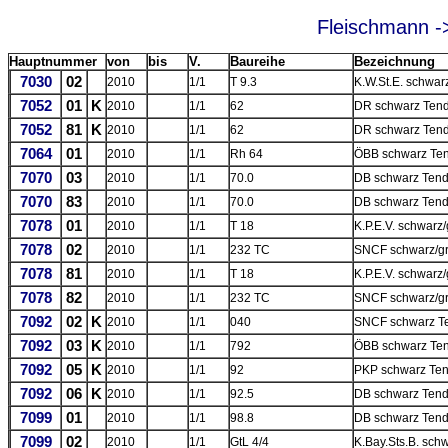
Fleischmann -
Hauptnummer
von
bis
V.
Baureihe
Bezeichnung
7030
02
2010
1/1
T 9.3
K.W.St.E. schwar
7052
01
K
2010
1/1
62
DR schwarz Tend
7052
81
K
2010
1/1
62
DR schwarz Tend
7064
01
2010
1/1
Rh 64
ÖBB schwarz Ten
7070
03
2010
1/1
70.0
DB schwarz Tend
7070
83
2010
1/1
70.0
DB schwarz Tend
7078
01
2010
1/1
T 18
K.P.E.V. schwarz
7078
02
2010
1/1
232 TC
SNCF schwarz/gr
7078
81
2010
1/1
T 18
K.P.E.V. schwarz
7078
82
2010
1/1
232 TC
SNCF schwarz/gr
7092
02
K
2010
1/1
040
SNCF schwarz Te
7092
03
K
2010
1/1
792
ÖBB schwarz Ten
7092
05
K
2010
1/1
92
PKP schwarz Ten
7092
06
K
2010
1/1
92.5
DB schwarz Tend
7099
01
2010
1/1
98.8
DB schwarz Tend
7099
02
2010
1/1
GtL 4/4
K.Bay.Sts.B. sch