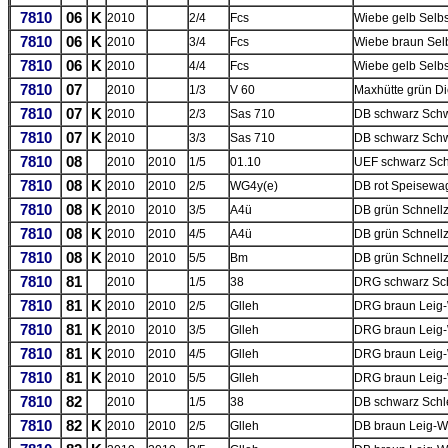
7810
06
K
2010
2/4
Fcs
Wiebe gelb Selb
7810
06
K
2010
3/4
Fcs
Wiebe braun Sel
7810
06
K
2010
4/4
Fcs
Wiebe gelb Selb
7810
07
2010
1/3
V 60
Maxhütte grün Di
7810
07
K
2010
2/3
Sas 710
DB schwarz Schw
7810
07
K
2010
3/3
Sas 710
DB schwarz Schw
7810
08
2010
2010
1/5
01.10
UEF schwarz Sch
7810
08
K
2010
2010
2/5
WG4y(e)
DB rot Speisewa
7810
08
K
2010
2010
3/5
A4ü
DB grün Schnell
7810
08
K
2010
2010
4/5
A4ü
DB grün Schnell
7810
08
K
2010
2010
5/5
Bm
DB grün Schnell
7810
81
2010
1/5
38
DRG schwarz Sch
7810
81
K
2010
2010
2/5
Glleh
DRG braun Leig-
7810
81
K
2010
2010
3/5
Glleh
DRG braun Leig-
7810
81
K
2010
2010
4/5
Glleh
DRG braun Leig-
7810
81
K
2010
2010
5/5
Glleh
DRG braun Leig-
7810
82
2010
1/5
38
DB schwarz Schl
7810
82
K
2010
2010
2/5
Glleh
DB braun Leig-W