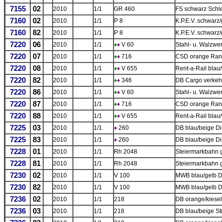
7155
02
2010
1/1
GR 460
FS schwarz Schl
7160
02
2010
1/1
P 8
K.P.E.V. schwarz
7160
82
2010
1/1
P 8
K.P.E.V. schwarz
7220
06
2010
1/1
♦
♦
V 60
Stahl- u. Walzwe
7220
07
2010
1/1
♦
♦
716
CSD orange Rang
7220
08
2010
1/1
♦
♦
V 655
Rent-a-Rail blau
7220
82
2010
1/1
♦
♦
346
DB Cargo verkeh
7220
86
2010
1/1
♦
♦
V 60
Stahl- u. Walzwe
7220
87
2010
1/1
♦
♦
716
CSD orange Rang
7220
88
2010
1/1
♦
♦
V 655
Rent-a-Rail blau
7225
03
2010
1/1
♦
260
DB blau/beige Di
7225
83
2010
1/1
♦
260
DB blau/beige D
7228
01
2010
1/1
Rh 2048
Steiermarkbahn g
7228
81
2010
1/1
Rh 2048
Steiermarkbahn 
7230
02
2010
1/1
V 100
MWB blau/gelb D
7230
82
2010
1/1
V 100
MWB blau/gelb D
7236
02
2010
1/1
218
DB orange/kiesel
7236
03
2010
1/1
218
DB blau/beige St