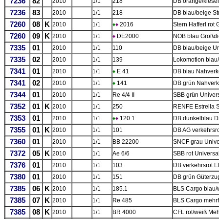
7236
82
2010
1/1
218
DB orange/kiesel
7236
83
2010
1/1
218
DB blau/beige St
7260
08
K
2010
1/1
♦
♦
2016
Stern Hafferl rot
7260
09
K
2010
1/1
♦
DE2000
NOB blau Großdi
7335
01
2010
1/1
110
DB blau/beige Un
7335
02
2010
1/1
139
Lokomotion blau/
7341
01
2010
1/1
♦
E 41
DB blau Nahverk
7341
02
2010
1/1
♦
141
DB grün Nahverk
7344
01
2010
1/1
Re 4/4 II
SBB grün Univers
7352
01
K
2010
1/1
250
RENFE Estrella 
7353
01
2010
1/1
♦
♦
120.1
DB dunkelblau D
7355
01
K
2010
1/1
101
DB AG verkehrsrot
7360
01
2010
1/1
BB 22200
SNCF grau Unive
7372
05
K
2010
1/1
Ae 6/6
SBB rot Universa
7376
01
2010
1/1
103
DB verkehrsrot E
7380
01
2010
1/1
151
DB grün Güterzu
7385
06
K
2010
1/1
185.1
BLS Cargo blau/
7385
07
K
2010
1/1
Re 485
BLS Cargo mehrfa
7385
08
K
2010
1/1
BR 4000
CFL rot/weiß Me