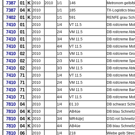
7387
01
K
2010
2010
1/1
146
Metronom gelb/b
7387
04
K
2010
1/1
185
TX-Logistics bla
7402
01
K
2010
1/1
591
RENFE grau Sch
7410
01
2010
1/4
VT 11.5
DB rot/creme Mo
7410
01
2010
2/4
VM 11.5
DB rot/creme Abt
7410
01
2010
3/4
VM 11.5
DB rot/creme Ba
7410
01
2010
4/4
VT 11.5
DB rot/creme Mo
7410
02
2010
1/3
VM 11.5
DB rot/creme G
7410
02
2010
2/3
VM 11.5
DB rot/creme Spe
7410
02
2010
3/3
VM 11.5
DB rot/creme Abt
7410
71
2010
1/4
VT 11.5
DB rot/creme Mo
7410
71
2010
2/4
VM 11.5
DB rot/creme Abt
7410
71
2010
3/4
VM 11.5
DB rot/creme Ba
7410
71
2010
4/4
VT 11.5
DB rot/creme Mo
7810
04
2010
1/4
01.10
DB schwarz Schl
7810
04
K
2010
2/4
AB4üe
DB blau Schnell
7810
04
K
2010
3/4
WR4ü[e]
DSG rot Schnell
7810
04
K
2010
4/4
AB4üe
DB blau Schnell
7810
06
2010
1/4
218
Wiebe gelb Strec