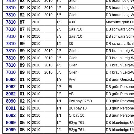
7810
82
K
2010
2010
3/5
Glleh
DB braun Leig-W
7810
82
K
2010
2010
4/5
Glleh
DB braun Leig-W
7810
82
K
2010
2010
5/5
Glleh
DB braun Leig-W
7810
87
2010
1/3
V 60
Maxhütte grün Di
7810
87
K
2010
2/3
Sas 710
DB schwarz Schw
7810
87
K
2010
3/3
Sas 710
DB schwarz Schw
7810
89
2010
1/5
38
DR schwarz Schl
7810
89
K
2010
2010
2/5
Glleh
DR braun Leig-W
7810
89
K
2010
2010
3/5
Glleh
DR braun Leig-W
7810
89
K
2010
2010
4/5
Glleh
DR braun Leig-W
7810
89
K
2010
2010
5/5
Glleh
DR braun Leig-W
8062
01
K
2010
1/3
Pwi
DB grün Gepäck
8062
01
K
2010
2/3
Bi
DB grün Persone
8062
01
K
2010
3/3
ABi
DB grün Persone
8090
02
K
2010
1/1
Pwi bay 07/50
DB grün Packwag
8091
02
K
2010
1/1
BCi bay 10
DB grün Personen
8092
02
K
2010
1/1
Ci bay 10
DB grün Personen
8099
05
K
2010
1/4
B3yg 761
DB blau/beige U
8099
05
K
2010
2/4
B3yg 761
DB blau/beige U