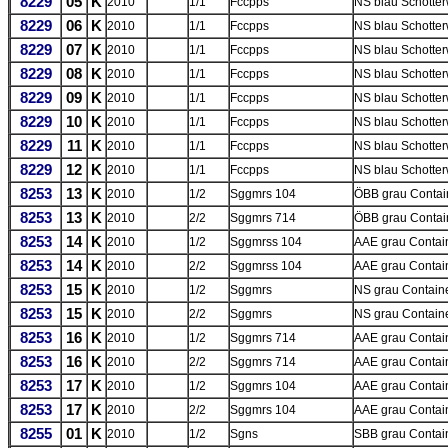
8229
05
K
2010
1/1
Fccpps
NS blau Schotter
8229
06
K
2010
1/1
Fccpps
NS blau Schotter
8229
07
K
2010
1/1
Fccpps
NS blau Schotter
8229
08
K
2010
1/1
Fccpps
NS blau Schotter
8229
09
K
2010
1/1
Fccpps
NS blau Schotter
8229
10
K
2010
1/1
Fccpps
NS blau Schotter
8229
11
K
2010
1/1
Fccpps
NS blau Schotter
8229
12
K
2010
1/1
Fccpps
NS blau Schotter
8253
13
K
2010
1/2
Sggmrs 104
ÖBB grau Contai
8253
13
K
2010
2/2
Sggmrs 714
ÖBB grau Contai
8253
14
K
2010
1/2
Sggmrss 104
AAE grau Contai
8253
14
K
2010
2/2
Sggmrss 104
AAE grau Contai
8253
15
K
2010
1/2
Sggmrs
NS grau Containe
8253
15
K
2010
2/2
Sggmrs
NS grau Containe
8253
16
K
2010
1/2
Sggmrs 714
AAE grau Contai
8253
16
K
2010
2/2
Sggmrs 714
AAE grau Contai
8253
17
K
2010
1/2
Sggmrs 104
AAE grau Contai
8253
17
K
2010
2/2
Sggmrs 104
AAE grau Contai
8255
01
K
2010
1/2
Sgns
SBB grau Contain