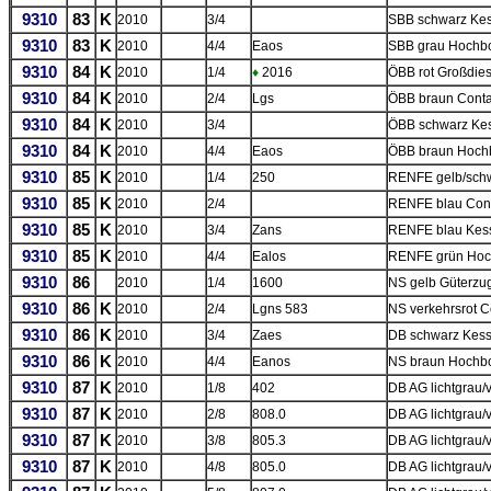
9310
83
K
2010
3/4
SBB schwarz Ke
9310
83
K
2010
4/4
Eaos
SBB grau Hochb
9310
84
K
2010
1/4
♦
2016
ÖBB rot Großdies
9310
84
K
2010
2/4
Lgs
ÖBB braun Conta
9310
84
K
2010
3/4
ÖBB schwarz Ke
9310
84
K
2010
4/4
Eaos
ÖBB braun Hoch
9310
85
K
2010
1/4
250
RENFE gelb/schw
9310
85
K
2010
2/4
RENFE blau Cont
9310
85
K
2010
3/4
Zans
RENFE blau Kes
9310
85
K
2010
4/4
Ealos
RENFE grün Ho
9310
86
2010
1/4
1600
NS gelb Güterzug
9310
86
K
2010
2/4
Lgns 583
NS verkehrsrot C
9310
86
K
2010
3/4
Zaes
DB schwarz Kes
9310
86
K
2010
4/4
Eanos
NS braun Hochb
9310
87
K
2010
1/8
402
DB AG lichtgrau/v
9310
87
K
2010
2/8
808.0
DB AG lichtgrau/
9310
87
K
2010
3/8
805.3
DB AG lichtgrau/
9310
87
K
2010
4/8
805.0
DB AG lichtgrau/