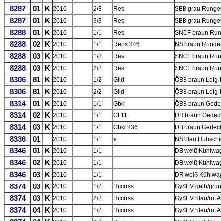
8287
01
K
2010
2/3
Res
SBB grau Rungen
8287
01
K
2010
3/3
Res
SBB grau Rungen
8288
01
K
2010
1/1
Res
SNCF braun Ru
8288
02
K
2010
1/1
Rens 346
NS braun Rung
8288
03
K
2010
1/2
Res
SNCF braun Rung
8288
03
K
2010
2/2
Res
SNCF braun Rung
8306
81
K
2010
1/2
Glld
ÖBB braun Leig-E
8306
81
K
2010
2/2
Glld
ÖBB braun Leig-E
8314
01
K
2010
1/1
Gbkl
ÖBB braun Gede
8314
02
K
2010
1/1
Gl 11
DR braun Gedec
8314
03
K
2010
1/1
Gbkl 236
DB braun Gedeck
8336
01
2010
1/1
♦
NS blau Hubsch
8346
01
K
2010
1/1
DB weiß Kühlwag
8346
02
K
2010
1/1
DB weiß Kühlwa
8346
03
K
2010
1/1
DR weiß Kühlwag
8374
03
K
2010
1/2
Hccrrss
GySEV gelb/grün
8374
03
K
2010
2/2
Hccrrss
GySEV blau/rot 
8374
04
K
2010
1/2
Hccrrss
GySEV blau/rot 