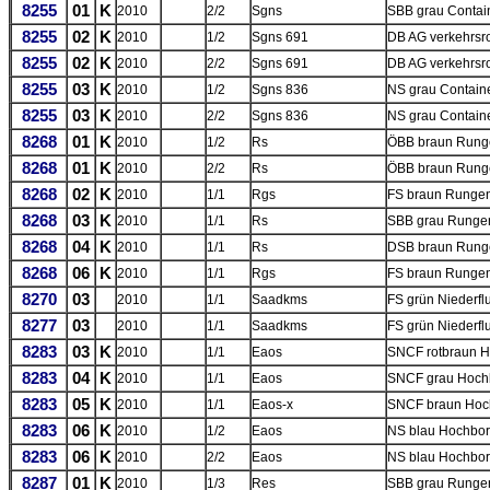
8255
01
K
2010
2/2
Sgns
SBB grau Contain
8255
02
K
2010
1/2
Sgns 691
DB AG verkehrsro
8255
02
K
2010
2/2
Sgns 691
DB AG verkehrsro
8255
03
K
2010
1/2
Sgns 836
NS grau Containe
8255
03
K
2010
2/2
Sgns 836
NS grau Contain
8268
01
K
2010
1/2
Rs
ÖBB braun Rung
8268
01
K
2010
2/2
Rs
ÖBB braun Rung
8268
02
K
2010
1/1
Rgs
FS braun Runge
8268
03
K
2010
1/1
Rs
SBB grau Rung
8268
04
K
2010
1/1
Rs
DSB braun Run
8268
06
K
2010
1/1
Rgs
FS braun Runge
8270
03
2010
1/1
Saadkms
FS grün Niederf
8277
03
2010
1/1
Saadkms
FS grün Niederfl
8283
03
K
2010
1/1
Eaos
SNCF rotbraun 
8283
04
K
2010
1/1
Eaos
SNCF grau Hoc
8283
05
K
2010
1/1
Eaos-x
SNCF braun Ho
8283
06
K
2010
1/2
Eaos
NS blau Hochbo
8283
06
K
2010
2/2
Eaos
NS blau Hochbo
8287
01
K
2010
1/3
Res
SBB grau Rungen