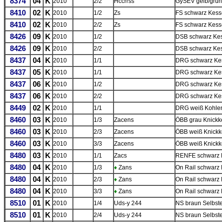
8374
04
K
2010
2/2
Hccrrss
GySEV gelb/grün
8410
02
K
2010
1/2
Zs
FS schwarz Kess
8410
02
K
2010
2/2
Zs
FS schwarz Kess
8426
09
K
2010
1/2
DSB schwarz Kes
8426
09
K
2010
2/2
DSB schwarz Kes
8437
04
K
2010
1/1
DRG schwarz Ke
8437
05
K
2010
1/1
DRG schwarz Kes
8437
06
K
2010
1/2
DRG schwarz Kes
8437
06
K
2010
2/2
DRG schwarz Kes
8449
02
K
2010
1/1
DRG weiß Kohle
8460
03
K
2010
1/3
Zacens
ÖBB grau Knick
8460
03
K
2010
2/3
Zacens
ÖBB weiß Knickk
8460
03
K
2010
3/3
Zacens
ÖBB weiß Knick
8480
03
K
2010
1/1
Zacs
RENFE schwarz K
8480
04
K
2010
1/3
♦
Zans
On Rail schwarz
8480
04
K
2010
2/3
♦
Zans
On Rail schwarz
8480
04
K
2010
3/3
♦
Zans
On Rail schwarz
8510
01
K
2010
1/4
Uds-y 244
NS braun Selbst
8510
01
K
2010
2/4
Uds-y 244
NS braun Selbst