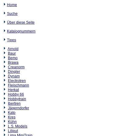
Home
Suche
Über diese Seite
Katalognummern
Tipps
Arnold
Baur
Bemo
Brawa
Creanorm
Dingler
Dynam
Electrotren
Fleischmann
Herkat
Hobby 66
Hobbytrain
Ibertren
Jägerndorfer
Kato
Kres
Kühn
L.S. Models
Liliput
Lima MiniTrain