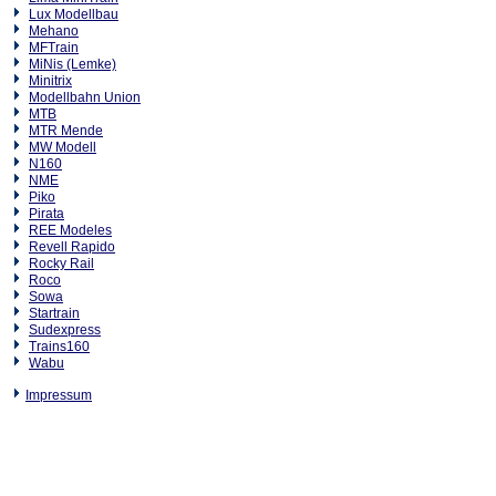
Lux Modellbau
Mehano
MFTrain
MiNis (Lemke)
Minitrix
Modellbahn Union
MTB
MTR Mende
MW Modell
N160
NME
Piko
Pirata
REE Modeles
Revell Rapido
Rocky Rail
Roco
Sowa
Startrain
Sudexpress
Trains160
Wabu
Impressum