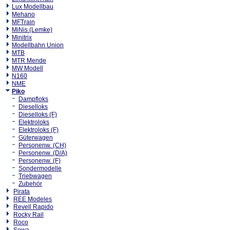
Lux Modellbau
Mehano
MFTrain
MiNis (Lemke)
Minitrix
Modellbahn Union
MTB
MTR Mende
MW Modell
N160
NME
Piko
Dampfloks
Dieselloks
Dieselloks (F)
Elektroloks
Elektroloks (F)
Güterwagen
Personenw. (CH)
Personenw. (D/A)
Personenw. (F)
Sondermodelle
Triebwagen
Zubehör
Pirata
REE Modeles
Revell Rapido
Rocky Rail
Roco