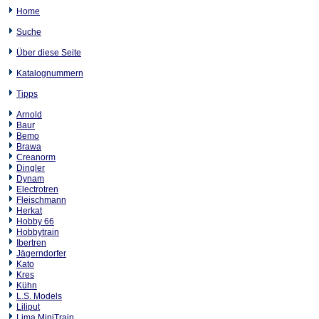
Home
Suche
Über diese Seite
Katalognummern
Tipps
Arnold
Baur
Bemo
Brawa
Creanorm
Dingler
Dynam
Electrotren
Fleischmann
Herkat
Hobby 66
Hobbytrain
Ibertren
Jägerndorfer
Kato
Kres
Kühn
L.S. Models
Liliput
Lima MiniTrain