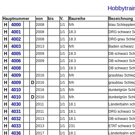
Hobbytrai
Hauptnummer
von
bis
V.
Baureihe
Bezeichnung
H
4000
2008
1/1
IVh
blau Schleppte
H
4001
2008
1/1
18.3
DRG schwarz Sc
H
4002
2008
1/1
18.3
DRG grau Schle
H
4003
2013
1/1
IVh
Baden schwarz 
H
4005
2009
1/1
18.3
DB schwarz Sch
H
4006
2009
1/1
18.3
DB schwarz Sch
H
4008
1/1
18.3
DB schwarz Sch
H
4009
2016
1/1
IVh
graublau Schle
H
4009
D
2016
1/1
IVh
graublau Schle
H
4010
2016
1/1
IVh
dunkelgrün Sch
H
4010
D
2016
1/1
IVh
dunkelgrün Sch
H
4030
2011
1/1
18.1
Länderbahn sch
H
4031
2011
1/1
18.1
DRG schwarz Sc
H
4032
2013
1/1
18.1
DB schwarz Sch
H
4033
2013
1/1
231
ETAT schwarz S
H
4036
2017
1/1
18.1
Länderbahn sch