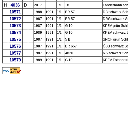
H
4036
D
2017
1/1
18.1
Länderbahn sch
10571
1988
1991
1/1
BR 57
DB schwarz Sch
10572
1987
1991
1/1
BR 57
DRG schwarz Sc
10573
1987
1991
1/1
G 10
KPEV grün Schl
10574
1989
1991
1/1
G 10
KPEV schwarz S
10575
1987
1991
1/1
5 B
SNCF grün Schl
10576
1987
1991
1/1
BR 657
ÖBB schwarz Sc
10577
1987
1991
1/1
4820
NS schwarz Sch
10579
1989
1991
1/1
G 10
KPEV Fotoanstr