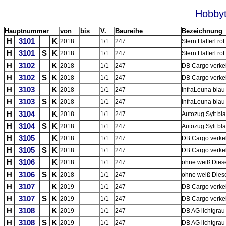
Hobbyt
Hauptnummer
von
bis
V.
Baureihe
Bezeichnung
H
3101
K
2018
1/1
247
Stern Hafferl rot
H
3101
S
K
2018
1/1
247
Stern Hafferl ro
H
3102
K
2018
1/1
247
DB Cargo verkeh
H
3102
S
K
2018
1/1
247
DB Cargo verkeh
H
3103
K
2018
1/1
247
InfraLeuna blau
H
3103
S
K
2018
1/1
247
InfraLeuna blau
H
3104
K
2018
1/1
247
Autozug Sylt bl
H
3104
S
K
2018
1/1
247
Autozug Sylt bl
H
3105
K
2018
1/1
247
DB Cargo verkeh
H
3105
S
K
2018
1/1
247
DB Cargo verkeh
H
3106
K
2018
1/1
247
ohne weiß Diese
H
3106
S
K
2018
1/1
247
ohne weiß Diese
H
3107
K
2019
1/1
247
DB Cargo verkeh
H
3107
S
K
2019
1/1
247
DB Cargo verkeh
H
3108
K
2019
1/1
247
DB AG lichtgrau
H
3108
S
K
2019
1/1
247
DB AG lichtgrau