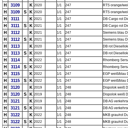
H
3109
K
2020
1/1
247
RTS orange/wei
H
3109
S
K
2020
1/1
247
RTS orange/wei
H
3111
K
2021
1/1
247
DB Cargo rot Die
H
3111
S
K
2021
1/1
247
DB Cargo rot Di
H
3112
K
2021
1/1
247
Siemens blau Di
H
3112
S
K
2021
1/1
247
Siemens blau Di
H
3113
K
2020
1/1
247
DB rot Diesello
H
3113
S
K
2020
1/1
247
DB rot Diesello
H
3114
K
2022
1/1
247
Rhomberg Sersa
H
3114
S
K
2022
1/1
247
Rhomberg Sersa
H
3115
K
2022
1/1
247
EGP weiß/blau 
H
3115
S
K
2022
1/1
247
EGP weiß/blau 
H
3120
K
2019
1/1
248
Dispolok weiß 
H
3120
S
K
2019
1/1
248
Dispolok weiß 
H
3121
K
2019
1/1
248
DB AG verkehrs
H
3121
S
K
2019
1/1
248
DB AG verkehrs
H
3122
K
2022
1/1
248
MKB grau/rot D
H
3122
S
K
2022
1/1
248
MKB grau/rot D