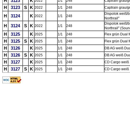
H
3123
K
2022
1/1
248
Captrain grau/
H
3123
S
K
2022
1/1
248
Captrain grau/
Dispolok weiß/
H
3124
K
2022
1/1
248
Northrail"
Dispolok weiß/
H
3124
S
K
2022
1/1
248
Northrail" (Soun
H
3125
K
2025
1/1
248
Flex grün Dual 
H
3125
S
K
2025
1/1
248
Flex grün Dual 
H
3126
K
2025
1/1
248
DB AG weiß Dua
H
3126
S
K
2025
1/1
248
DB AG weiß Dua
H
3127
K
2025
1/1
248
CD Cargo weiß 
H
3127
S
K
2025
1/1
248
CD Cargo weiß 