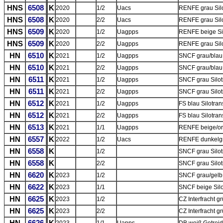
HNS
6508
K
2020
1/2
Uacs
RENFE grau Silo
HNS
6508
K
2020
2/2
Uacs
RENFE grau Silo
HNS
6509
K
2020
1/2
Uagpps
RENFE beige Sil
HNS
6509
K
2020
2/2
Uagpps
RENFE grau Silot
HN
6510
K
2021
1/2
Uagpps
SNCF grau/blau S
HN
6510
K
2021
2/2
Uagpps
SNCF grau/blau S
HN
6511
K
2021
1/2
Uagpps
SNCF grau Silot
HN
6511
K
2021
2/2
Uagpps
SNCF grau Silot
HN
6512
K
2021
1/2
Uagpps
FS blau Silotran
HN
6512
K
2021
2/2
Uagpps
FS blau Silotran
HN
6513
K
2021
1/1
Uagpps
RENFE beige/ora
HN
6557
K
2022
1/2
Uacs
RENFE dunkelgra
HN
6558
K
1/2
SNCF grau Silotr
HN
6558
K
2/2
SNCF grau Silot
HN
6620
K
2023
1/2
SNCF grau/gelb 
HN
6622
K
2023
1/1
SNCF beige Silo
HN
6625
K
2023
1/2
CZ Interfracht g
HN
6625
K
2023
2/2
CZ Interfracht g