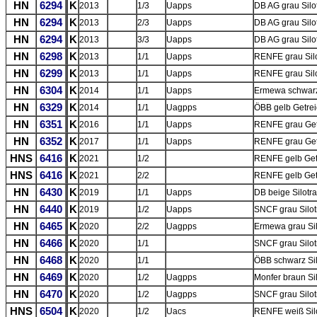
HN
6294
K
2013
1/3
Uapps
DB AG grau Silo
HN
6294
K
2013
2/3
Uapps
DB AG grau Silo
HN
6294
K
2013
3/3
Uapps
DB AG grau Silo
HN
6298
K
2013
1/1
Uapps
RENFE grau Silo
HN
6299
K
2013
1/1
Uapps
RENFE grau Silo
HN
6304
K
2014
1/1
Uapps
Ermewa schwarz 
HN
6329
K
2014
1/1
Uagpps
ÖBB gelb Getrei
HN
6351
K
2016
1/1
Uapps
RENFE grau Getr
HN
6352
K
2017
1/1
Uapps
RENFE grau Getr
HNS
6416
K
2021
1/2
RENFE gelb Getr
HNS
6416
K
2021
2/2
RENFE gelb Getr
HN
6430
K
2019
1/1
Uapps
DB beige Silotra
HN
6440
K
2019
1/2
Uapps
SNCF grau Silot
HN
6465
K
2020
2/2
Uagpps
Ermewa grau Sil
HN
6466
K
2020
1/1
SNCF grau Silotr
HN
6468
K
2020
1/1
ÖBB schwarz Silo
HN
6469
K
2020
1/2
Uagpps
Monfer braun Sil
HN
6470
K
2020
1/2
Uagpps
SNCF grau Silotr
HNS
6504
K
2020
1/2
Uacs
RENFE weiß Silo