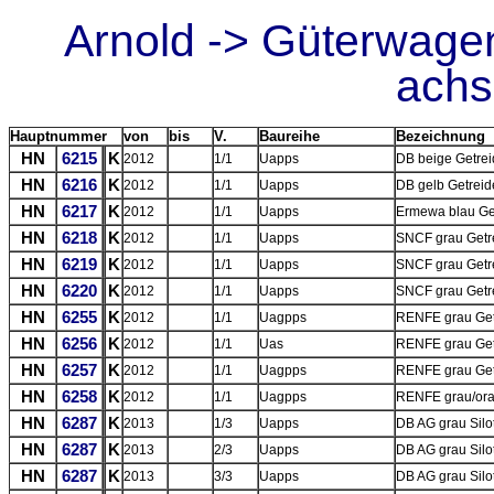
Arnold -> Güterwagen
achs
Hauptnummer
von
bis
V.
Baureihe
Bezeichnung
HN
6215
K
2012
1/1
Uapps
DB beige Getreid
HN
6216
K
2012
1/1
Uapps
DB gelb Getreid
HN
6217
K
2012
1/1
Uapps
Ermewa blau Get
HN
6218
K
2012
1/1
Uapps
SNCF grau Getre
HN
6219
K
2012
1/1
Uapps
SNCF grau Getrei
HN
6220
K
2012
1/1
Uapps
SNCF grau Getr
HN
6255
K
2012
1/1
Uagpps
RENFE grau Getr
HN
6256
K
2012
1/1
Uas
RENFE grau Getr
HN
6257
K
2012
1/1
Uagpps
RENFE grau Getr
HN
6258
K
2012
1/1
Uagpps
RENFE grau/oran
HN
6287
K
2013
1/3
Uapps
DB AG grau Silo
HN
6287
K
2013
2/3
Uapps
DB AG grau Silo
HN
6287
K
2013
3/3
Uapps
DB AG grau Silo