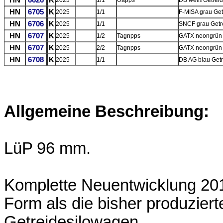
HN
6626
K
2023
1/1
Uapps
DB weiß Getreid
HN
6705
K
2025
1/1
F-MISA grau Getr
HN
6706
K
2025
1/1
SNCF grau Getre
HN
6707
K
2025
1/2
Tagnpps
GATX neongrün 
HN
6707
K
2025
2/2
Tagnpps
GATX neongrün 
HN
6708
K
2025
1/1
DB AG blau Getr
Allgemeine Beschreibung:
LüP 96 mm.
Komplette Neuentwicklung 20
Form als die bisher produzier
Getreidesilowagen.